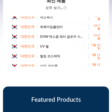
최신 제품
일
모두 보기...
10월
파키스탄
자동차 부품...
28일
02-4
중국
구리 농축물을 구매하세요(Cu 20% 상승)...
02-7
월
대한민국
최헤어임플란터
월
6월 24
중국
A4 복사지...
03-7
일
대한민국
DOW 엑소좀 워터 글로우 수...
월
05-4
인도
베스트 디펜스 오렌지를 사고 싶으신가요?(수량: 1개)
7월 10
월
대한민국
UV 젤
일
10월
말레이시아
아기용품을 사고 싶어요...
7월 11
18일
대한민국
힐링 코스메틱
일
12월
영국
바쟁 가츠네르 공급업체...
7월 13
15일
대한민국
삼성, 아이폰
일
01-4
인도
신선한 코코넛 수출업체 문의하기...
22-7
월
대한민국
중고 버스 판매 이유는 다음과 같습니다.
월
4월 14
남아프리카 공화국
대두 캔들 왁스를 구매하고 싶습니다.
23-7
일
대한민국
리키아누스 SC05
월
8월 19
에티오피아
아기옷과 직물을 구매하세요...
23-7
일
대한민국
삼양라면
월
01-7
호주
보트 - 호주로 수입...
7월 24
Featured Products
월
대한민국
자동차용 에어 필터, 오일...
일
2월 27
인도
코코넛 껍질에 대해 알아보세요...
7월 24
일
대한민국
코스알엑스 어드밴스드 스네일 96 M...
일