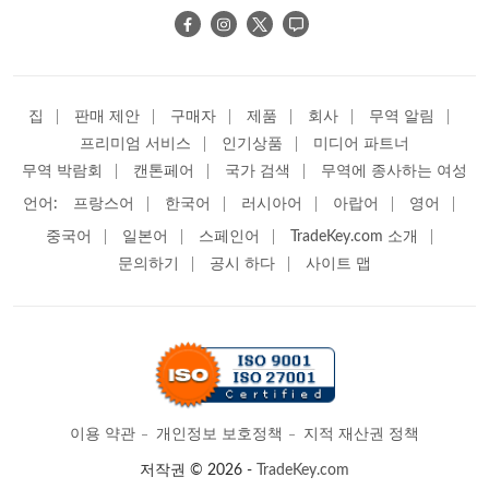
집
판매 제안
구매자
제품
회사
무역 알림
프리미엄 서비스
인기상품
미디어 파트너
무역 박람회
캔톤페어
국가 검색
무역에 종사하는 여성
언어:
프랑스어
한국어
러시아어
아랍어
영어
중국어
일본어
스페인어
TradeKey.com 소개
문의하기
공시 하다
사이트 맵
이용 약관
개인정보 보호정책
지적 재산권 정책
저작권 © 2026 -
TradeKey.com
1.73639초만에 생성됨