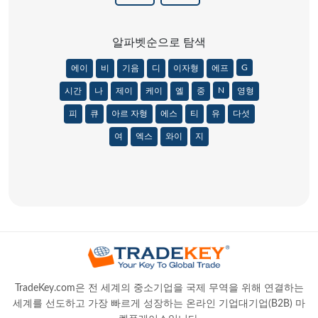
알파벳순으로 탐색
G
에이
비
기음
디
이자형
에프
N
시간
나
제이
케이
엘
중
영형
피
큐
아르 자형
에스
티
유
다섯
여
엑스
와이
지
TradeKey.com은 전 세계의 중소기업을 국제 무역을 위해 연결하는
세계를 선도하고 가장 빠르게 성장하는 온라인 기업대기업(B2B) 마