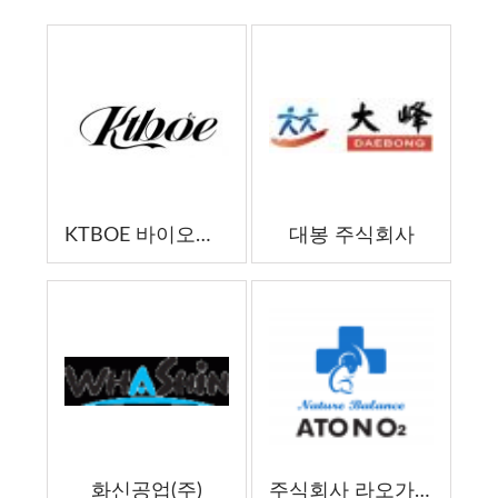
02-8
대한민국
블루넥크림
월
6월 27
대한민국
플러그 +
일
01-7
대한민국
카프라이스 한국
월
02-7
대한민국
제오톡스
월
KTBOE 바이오테크놀로지
대봉 주식회사
화신공업(주)
주식회사 라오가닉