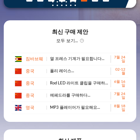
최신 구매 제안
모두 보기...
7월 24
짐바브웨
열 프레스 기계가 필요합니다...
일
02-12
중국
폴리 레이스...
월
6월 16
중국
Rod LED 라이트 클립을 구매하세요...
일
7월 24
중국
에페드라를 구매하다...
일
8월 18
영국
MP3 플레이어가 필요해요...
일
9월 18
스페인
무역 프로그램...
일
1월 14
요르단
우리는 유황 덩어리를 사고 싶습니다.
일
7월 10
칠레
UNDERLAY FOAM(수량: 50,000 M2)을 구매하고 싶으신가요?