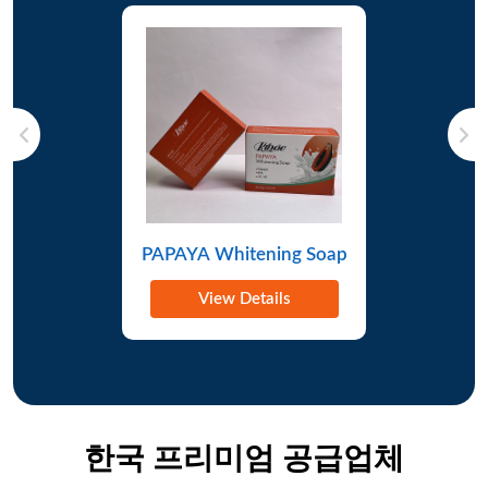
09-7
케냐
100%면 침대시트...
7월 25
월
대한민국
전기 튀김기
일
5월 19
남아프리카 공화국
우리는 풀크림 파우더 밀크가 필요합니다...
05-8
일
대한민국
중고차
월
1월 20
호주
아기옷 공급을 찾고 있습니다...
8월 12
일
대한민국
ATC 전기 수도 시스템...
일
05-10
방글라데시
팜유를 사야 해요...
8월 23
월
대한민국
M2 고정 장치
일
12월
파키스탄
전자제품이 필요합니다...
05-9
19일
대한민국
[OEM Passible] 비타 쇼...
월
5월 10
미국
다기능 전기식 모바일 아이스크림 피자 푸드트럭 푸드카트에 대해 알아보세요...
05-9
일
대한민국
바인더(진한 노란색 로진)
월
PAPAYA Whitening Soap
07-6
아일랜드
플라스마 TV를 구매하세요...
9월 12
월
대한민국
캐럿필 페이셜 더멀 F...
일
View Details
01-3
독일
Tribulus Terrestris를 구매하세요...
09-10
월
대한민국
현대 엑센트
월
02-7
캐나다
스트릿웨어 구매...
10월
월
대한민국
인산염 암석
15일
6월 10
미국
미용제품 구매...
10월
일
대한민국
포레바 TCG-200 X 10M
16일
7월 13
미국
600 D 원단...
10월
한국 프리미엄 공급업체
일
대한민국
에폭시 수지
16일